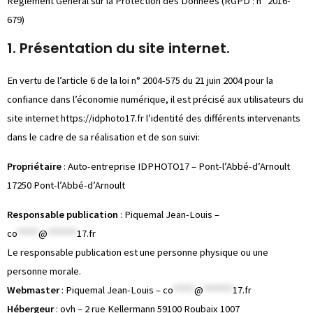
Règlement Général sur la Protection des Données (RGPD : n° 2016-
679)
1. Présentation du site internet.
En vertu de l’article 6 de la loi n° 2004-575 du 21 juin 2004 pour la
confiance dans l’économie numérique, il est précisé aux utilisateurs du
site internet
https://idphoto17.fr
l’identité des différents intervenants
dans le cadre de sa réalisation et de son suivi:
Propriétaire
: Auto-entreprise IDPHOTO17 – Pont-l’Abbé-d’Arnoult
17250 Pont-l’Abbé-d’Arnoult
Responsable publication
: Piquemal Jean-Louis –
co
*****
@
*******
17.fr
Le responsable publication est une personne physique ou une
personne morale.
Webmaster
: Piquemal Jean-Louis –
co
*****
@
*******
17.fr
Hébergeur
: ovh – 2 rue Kellermann 59100 Roubaix 1007