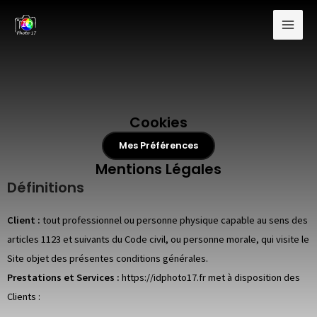
Aller
Mai
au
Men
contenu
Cookies
Mes Préférences
Mentions Légales
Définitions
Client :
tout professionnel ou personne physique capable au sens des
articles 1123 et suivants du Code civil, ou personne morale, qui visite le
Site objet des présentes conditions générales.
Prestations et Services :
https://idphoto17.fr
met à disposition des
Clients :